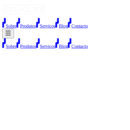
Sobre
Produtos
Serviços
Blog
Contacto
Sobre
Produtos
Serviços
Blog
Contacto
Termos e Condições de Utilização
Última atualização: junho de 2026
1. Introdução
O website
www.freiguel.pt
é propriedade da Freiguel – Comércio
de Materiais de Construção, Lda, com sede em Rua São Sebastião,
1820, 4810-859 Guimarães, e NIF 501870946.
Ao aceder e utilizar este website, o utilizador aceita os presentes
Termos e Condições de Utilização, que regulam o acesso e uso do
site e dos seus conteúdos.