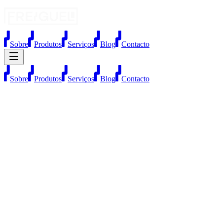
Sobre
Produtos
Serviços
Blog
Contacto
Sobre
Produtos
Serviços
Blog
Contacto
Serviços
Instalação de AVAC, pichelaria e
climatização
Instalação de aspiração central
Mais saúde e higiene para a sua casa. Projetamos e instalamos
sistemas de aspiração central em moradias novas ou em
remodelação. Adaptamos a potência da central e o número de tomas
às necessidades do seu espaço, garantindo uma limpeza silenciosa e