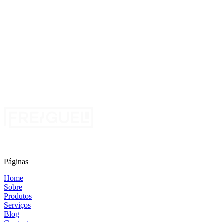
Os orçamentos para climatização ou obras incluem visita técnica?
Dão garantia e assistência técnica após a instalação?
Contacto
Entre em contacto com a Freiguel
Peça um orçamento gratuito
Páginas
Home
Sobre
Produtos
Serviços
Blog